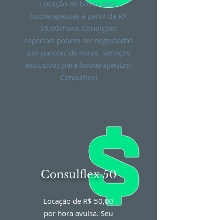
Locação de boxes para
fisioterapeutas a partir de
R$
35,00/hora. Condições
especiais podem ser negociadas
por pacotes de horas. Serviços
exclusivos para fisioterapeutas?
Consulflex!
Consulflex 50
Locação de R$ 50,00
por hora avulsa. Seu